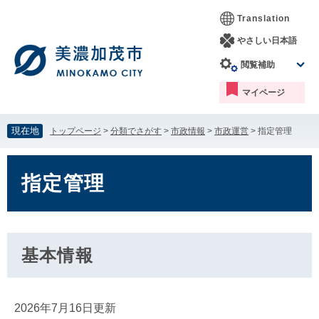
ペ
メ
Translation
ー
ニ
ジ
ュ
やさしい日本語
の
ー
閲覧補助
先
を
頭
飛
マイページ
で
ば
す。
し
て
現在地
トップページ
>
分類でさがす
>
市政情報
>
市政運営
>
指定管理
本
文
本
へ
文
指定管理
基本情報
2026年7月16日更新