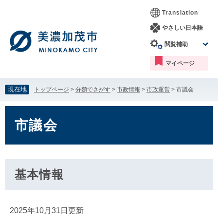
ペ
メ
Translation
ー
ニ
ジ
ュ
やさしい日本語
の
ー
閲覧補助
先
を
頭
飛
マイページ
で
ば
す。
し
て
現在地
トップページ
>
分類でさがす
>
市政情報
>
市政運営
>
市議会
本
文
本
へ
文
市議会
基本情報
2025年10月31日更新