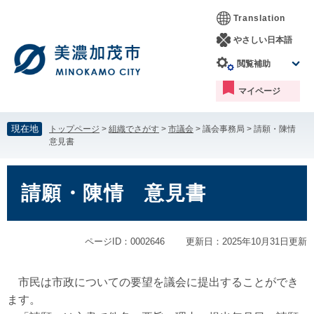
ペ
メ
Translation
ー
ニ
ジ
ュ
やさしい日本語
の
ー
閲覧補助
先
を
頭
飛
マイページ
で
ば
す。
し
て
現在地
トップページ
>
組織でさがす
>
市議会
>
議会事務局
>
請願・陳情
本
意見書
文
へ
本
文
請願・陳情 意見書
ページID：0002646
更新日：2025年10月31日更新
市民は市政についての要望を議会に提出することができ
ます。