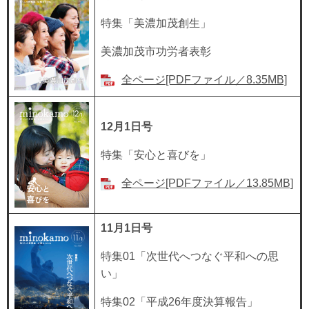
特集「美濃加茂創生」
美濃加茂市功労者表彰
全ページ[PDFファイル／8.35MB]
12月1日号
特集「安心と喜びを」
全ページ[PDFファイル／13.85MB]
11月1日号
特集01「次世代へつなぐ平和への思
い」
特集02「平成26年度決算報告」