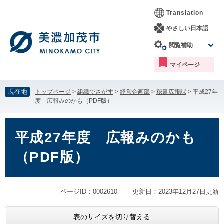
ペ
メ
Translation
ー
ニ
ジ
ュ
やさしい日本語
の
ー
閲覧補助
先
を
頭
飛
マイページ
で
ば
す。
し
て
現在地
トップページ
>
組織でさがす
>
経営企画部
>
秘書広報課
>
平成27年
本
度 広報みのかも（PDF版）
文
へ
本
文
平成27年度 広報みのかも
（PDF版）
ページID：0002610
更新日：2023年12月27日更新
表のサイズを切り替える