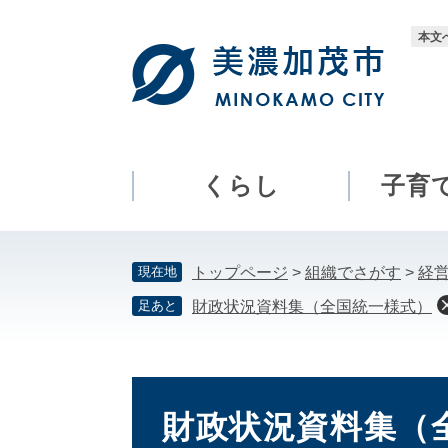
ペ
メ
ー
ニ
本文
ジ
ュ
の
ー
先
を
頭
飛
で
ば
す。
し
くらし
子育
て
本
文
現在地
トップページ
>
組織でさがす
>
経
へ
足あと
財政状況資料集（全国統一様式）
本
文
財政状況資料集（