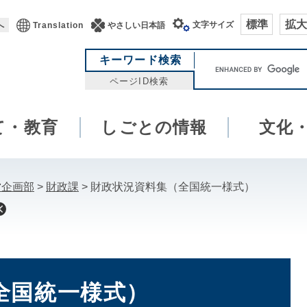
標準
拡大
文字サイズ
へ
Translation
やさしい日本語
キ
キーワード検索
ー
ページID検索
ワ
ー
て・教育
しごとの情報
ド
文化
検
索
営企画部
>
財政課
>
財政状況資料集（全国統一様式）
全国統一様式）