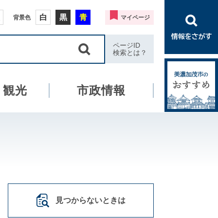
白
黒
青
背景色
マイページ
ページID
検索とは？
・観光
市政情報
見つからないときは