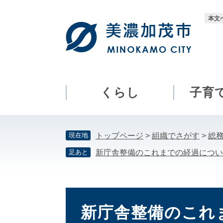
ペ
メ
ー
ニ
本文
ジ
ュ
の
ー
先
を
頭
飛
で
ば
す。
し
くらし
子育
て
本
文
現在地
トップページ
>
組織でさがす
>
総
へ
足あと
新庁舎整備のこれまでの経過につい
本
文
新庁舎整備のこれ