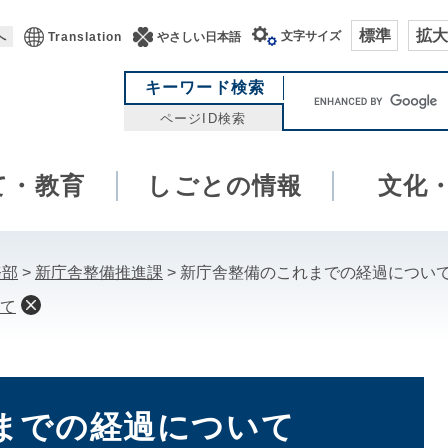
標準
拡大
文字サイズ
へ
Translation
やさしい日本語
キ
キーワード検索
ー
ページID検索
ワ
ー
て・教育
しごとの情報
ド
文化
検
索
務部
>
新庁舎整備推進課
>
新庁舎整備のこれまでの経過につい
て
までの経過について