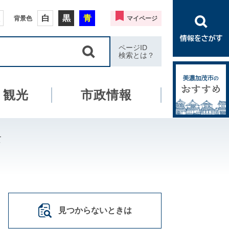
白
黒
青
背景色
マイページ
ページID
検索とは？
・観光
市政情報
て
見つからないときは