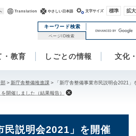
標準
拡大
文字サイズ
へ
Translation
やさしい日本語
キ
キーワード検索
ー
ページID検索
ワ
ー
て・教育
しごとの情報
ド
文化
検
索
務部
>
新庁舎整備推進課
>
「新庁舎整備事業市民説明会2021
1」を開催しました（結果報告）
民説明会2021」を開催