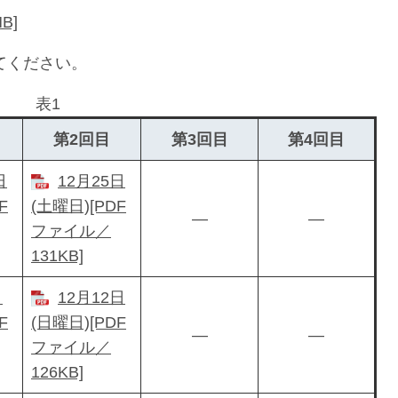
B]
てください。
表1
第2回目
第3回目
第4回目
日
12月25日
F
(土曜日)[PDF
―
―
ファイル／
131KB]
日
12月12日
F
(日曜日)[PDF
―
―
ファイル／
126KB]