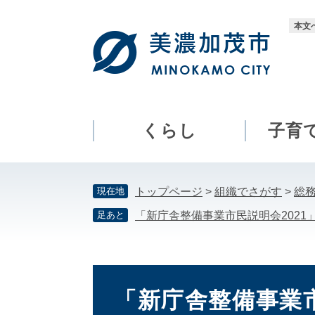
ペ
メ
ー
ニ
本文
ジ
ュ
の
ー
先
を
頭
飛
で
ば
す。
し
くらし
子育
て
本
文
現在地
トップページ
>
組織でさがす
>
総
へ
足あと
「新庁舎整備事業市民説明会202
本
文
「新庁舎整備事業市