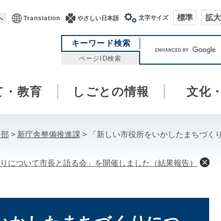
標準
拡大
文字サイズ
へ
Translation
やさしい日本語
キ
キーワード検索
ー
ページID検索
ワ
ー
て・教育
しごとの情報
ド
文化
検
索
務部
>
新庁舎整備推進課
>
「新しい市役所をいかしたまちづく
りについて市長と語る会」を開催しました（結果報告）