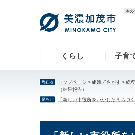
ペ
メ
ー
ニ
本文
ジ
ュ
の
ー
先
を
頭
飛
で
ば
す。
し
くらし
子育
て
本
文
現在地
トップページ
>
組織でさがす
>
総
へ
（結果報告）
足あと
「新しい市役所をいかしたまちづく
本
文