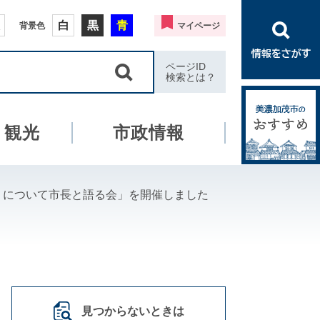
白
黒
青
背景色
マイページ
ページID
検索とは？
・観光
市政情報
りについて市長と語る会」を開催しました
見つからないときは