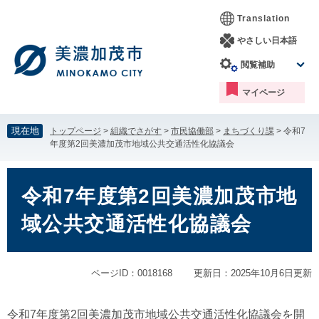
ペ
メ
Translation
ー
ニ
ジ
ュ
やさしい日本語
の
ー
閲覧補助
先
を
頭
飛
マイページ
で
ば
す。
し
て
現在地
トップページ
>
組織でさがす
>
市民協働部
>
まちづくり課
>
令和7
本
年度第2回美濃加茂市地域公共交通活性化協議会
文
へ
本
文
令和7年度第2回美濃加茂市地
域公共交通活性化協議会
ページID：0018168
更新日：2025年10月6日更新
令和7年度第2回美濃加茂市地域公共交通活性化協議会を開