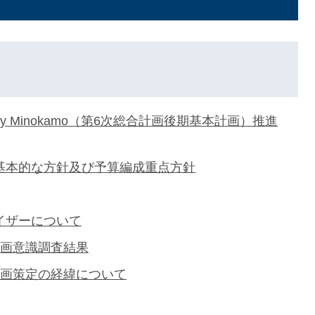
e City Minokamo（第6次総合計画後期基本計画）推進
基本的な方針及び予算編成重点方針
イザーについて
計画意識調査結果
計画策定の経緯について