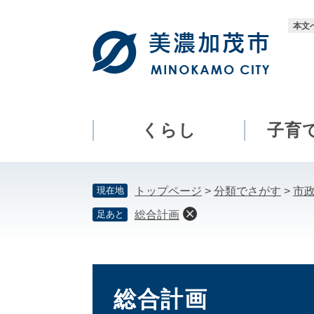
ペ
メ
ー
ニ
本文
ジ
ュ
の
ー
先
を
頭
飛
で
ば
す。
し
くらし
子育
て
本
文
現在地
トップページ
>
分類でさがす
>
市
へ
足あと
総合計画
本
文
総合計画