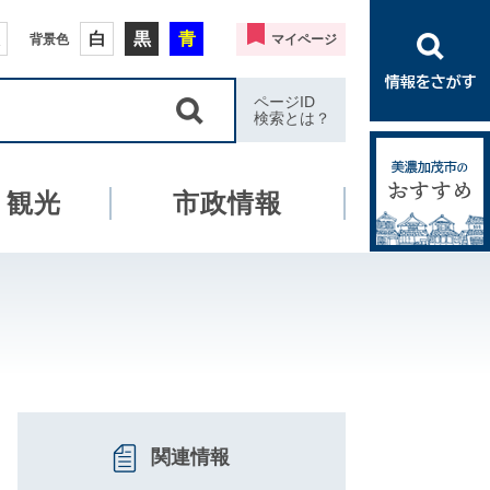
白
黒
青
背景色
マイページ
ページID
検索とは？
・観光
市政情報
関連情報