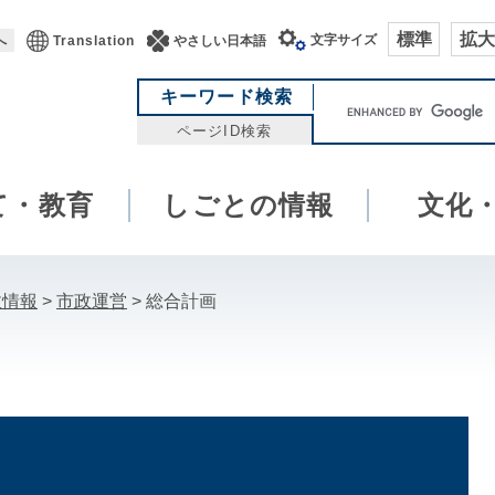
標準
拡大
文字サイズ
へ
Translation
やさしい日本語
キ
キーワード検索
ー
ページID検索
ワ
ー
て・教育
しごとの情報
ド
文化
検
索
政情報
>
市政運営
>
総合計画