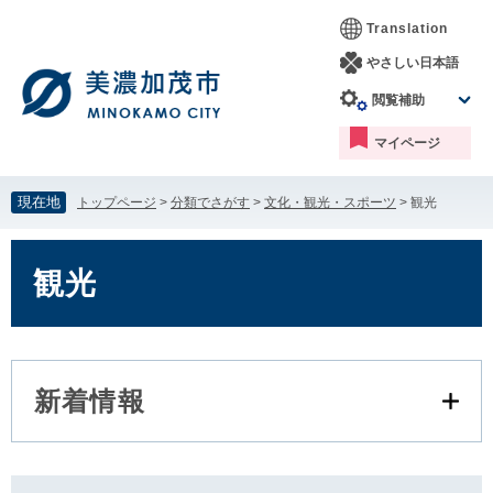
ペ
メ
Translation
ー
ニ
ジ
ュ
やさしい日本語
の
ー
閲覧補助
先
を
頭
飛
マイページ
で
ば
す。
し
て
現在地
トップページ
>
分類でさがす
>
文化・観光・スポーツ
>
観光
本
文
本
へ
文
観光
新着情報