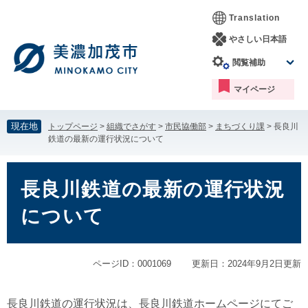
ペ
メ
Translation
ー
ニ
ジ
ュ
やさしい日本語
の
ー
閲覧補助
先
を
頭
飛
マイページ
で
ば
す。
し
て
現在地
トップページ
>
組織でさがす
>
市民協働部
>
まちづくり課
>
長良川
本
鉄道の最新の運行状況について
文
へ
本
文
長良川鉄道の最新の運行状況
について
ページID：0001069
更新日：2024年9月2日更新
長良川鉄道の運行状況は、長良川鉄道ホームページにてご