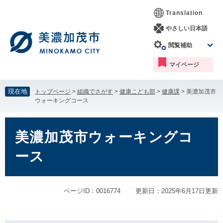
ペ
メ
Translation
ー
ニ
ジ
ュ
やさしい日本語
の
ー
閲覧補助
先
を
頭
飛
マイページ
で
ば
す。
し
て
現在地
トップページ
>
組織でさがす
>
健康こども部
>
健康課
>
美濃加茂市
本
ウォーキングコース
文
へ
本
文
美濃加茂市ウォーキングコ
ース
ページID：0016774
更新日：2025年6月17日更新