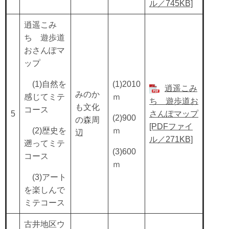
ル／745KB]
逍遥こみ
ち 遊歩道
おさんぽマ
ップ
(1)自然を
(1)2010
逍遥こみ
みのか
感じてミテ
ｍ
ち 遊歩道お
も文化
コース
5
さんぽマップ
(2)900
の森周
[PDFファイ
(2)歴史を
ｍ
辺
ル／271KB]
遡ってミテ
(3)600
コース
ｍ
(3)アート
を楽しんで
ミテコース
古井地区ウ