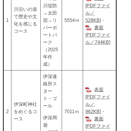
川堤防
[PDFファイ
川沿いの道
→太田
ル／
で歴史や文
1
宿→リ
5554ｍ
528KB]
・
化を感じる
バーポ
裏面
コース
ートパ
[PDFファイ
ーク
ル／744KB]
（2025
年作
成）
伊深連
絡所ス
表面
ター
[PDFファイ
ト・ゴ
伊深町神社
ル／
ール
2
をめぐるコ
7011ｍ
962KB]
・
伊深周
ース
裏面
遊
[PDFファイ