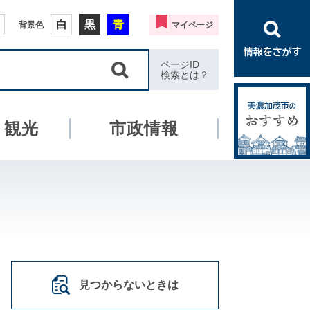
白
黒
青
背景色
マイページ
ページID
検索とは？
・観光
市政情報
見つからないときは