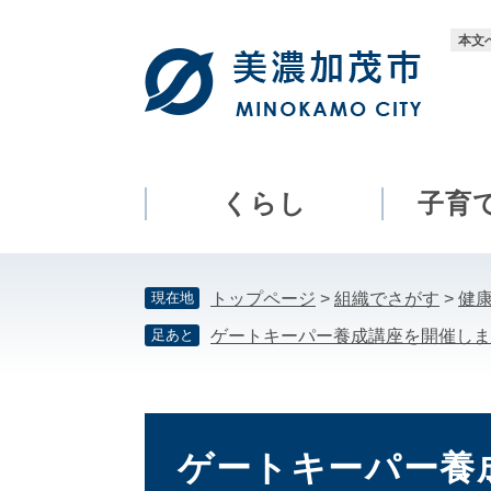
ペ
メ
ー
ニ
本文
ジ
ュ
の
ー
先
を
頭
飛
で
ば
す。
し
くらし
子育
て
本
文
現在地
トップページ
>
組織でさがす
>
健
へ
足あと
ゲートキーパー養成講座を開催しま
本
文
ゲートキーパー養