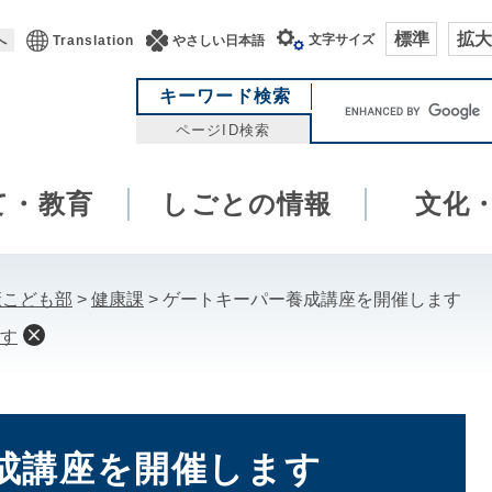
標準
拡大
文字サイズ
へ
Translation
やさしい日本語
キ
キーワード検索
ー
ページID検索
ワ
ー
て・教育
しごとの情報
ド
文化
検
索
康こども部
>
健康課
>
ゲートキーパー養成講座を開催します
す
成講座を開催します