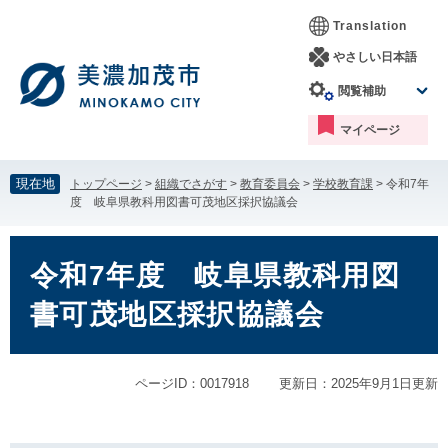
ペ
メ
Translation
ー
ニ
ジ
ュ
やさしい日本語
の
ー
閲覧補助
先
を
頭
飛
マイページ
で
ば
す。
し
て
現在地
トップページ
>
組織でさがす
>
教育委員会
>
学校教育課
>
令和7年
本
度 岐阜県教科用図書可茂地区採択協議会
文
へ
本
文
令和7年度 岐阜県教科用図
書可茂地区採択協議会
ページID：0017918
更新日：2025年9月1日更新