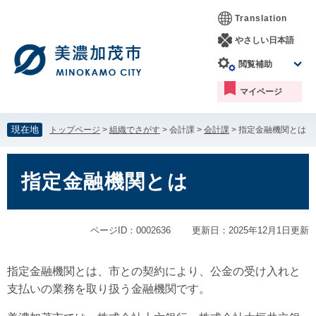
ペ
メ
Translation
ー
ニ
ジ
ュ
やさしい日本語
の
ー
閲覧補助
先
を
頭
飛
マイページ
で
ば
す。
し
て
現在地
トップページ
>
組織でさがす
>
会計課
>
会計課
>
指定金融機関とは
本
文
本
へ
文
指定金融機関とは
ページID：0002636
更新日：2025年12月1日更新
指定金融機関とは、市との契約により、公金の受け入れと
支払いの業務を取り扱う金融機関です。