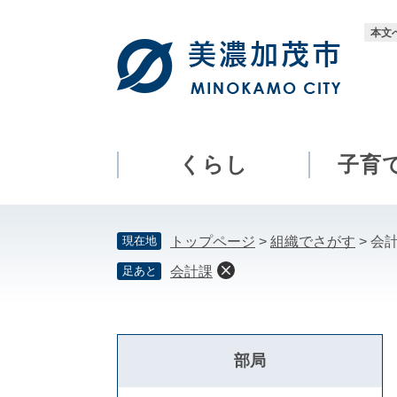
ペ
メ
ー
ニ
本文
ジ
ュ
の
ー
先
を
頭
飛
で
ば
す。
し
くらし
子育
て
本
文
現在地
トップページ
>
組織でさがす
>
会
へ
足あと
会計課
部局