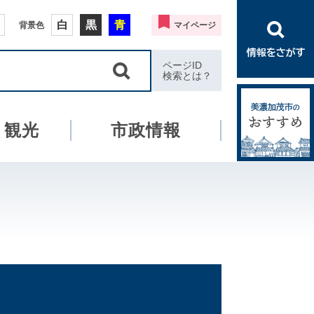
白
黒
青
背景色
マイページ
ページID
検索とは？
・観光
市政情報