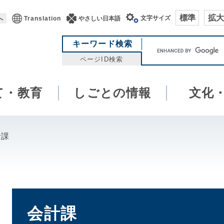
標準
拡大
文字サイズ
へ
Translation
やさしい日本語
キ
キーワード検索
ー
ページID検索
ワ
ー
て・教育
しごとの情報
ド
文化
検
索
計課
本
文
会計課