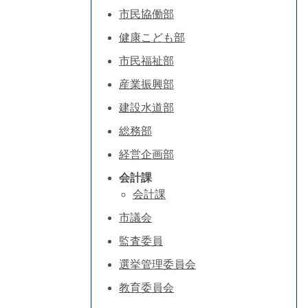
市民協働部
健康こども部
市民福祉部
産業振興部
建設水道部
総務部
経営企画部
会計課
会計課
市議会
監査委員
選挙管理委員会
教育委員会