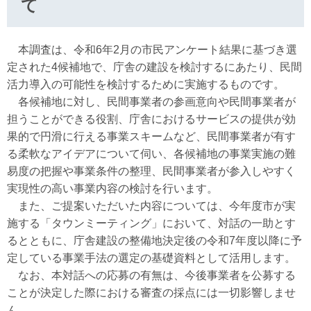
て
本調査は、令和6年2月の市民アンケート結果に基づき選
定された4候補地で、庁舎の建設を検討するにあたり、民間
活力導入の可能性を検討するために実施するものです。
各候補地に対し、民間事業者の参画意向や民間事業者が
担うことができる役割、庁舎におけるサービスの提供が効
果的で円滑に行える事業スキームなど、民間事業者が有す
る柔軟なアイデアについて伺い、各候補地の事業実施の難
易度の把握や事業条件の整理、民間事業者が参入しやすく
実現性の高い事業内容の検討を行います。
また、ご提案いただいた内容については、今年度市が実
施する「タウンミーティング」において、対話の一助とす
るとともに、庁舎建設の整備地決定後の令和7年度以降に予
定している事業手法の選定の基礎資料として活用します。
なお、本対話への応募の有無は、今後事業者を公募する
ことが決定した際における審査の採点には一切影響しませ
ん。