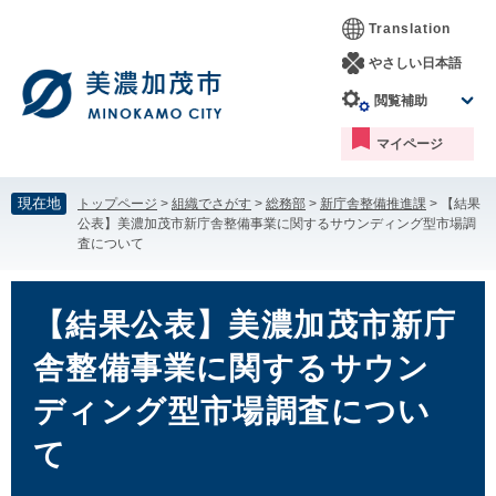
ペ
メ
Translation
ー
ニ
ジ
ュ
やさしい日本語
の
ー
閲覧補助
先
を
頭
飛
マイページ
で
ば
す。
し
て
現在地
トップページ
>
組織でさがす
>
総務部
>
新庁舎整備推進課
>
【結果
本
公表】美濃加茂市新庁舎整備事業に関するサウンディング型市場調
文
査について
へ
本
文
【結果公表】美濃加茂市新庁
舎整備事業に関するサウン
ディング型市場調査につい
て