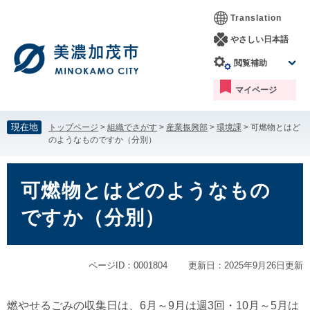
ペ
メ
Translation
ー
ニ
ジ
ュ
やさしい日本語
の
ー
閲覧補助
先
を
頭
飛
マイページ
で
ば
す。
し
て
現在地
トップページ
>
組織でさがす
>
産業振興部
>
環境課
>
可燃物とはど
本
のようなものですか（分別）
文
へ
本
文
可燃物とはどのようなもの
ですか（分別）
ページID：0001804
更新日：2025年9月26日更新
燃やせるごみの収集日は、6月～9月は週3回・10月～5月は