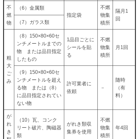
不
不燃
（6）金属類
隔月1
燃
指定袋
物集
回
（7）ガラス類
物
積所
（8）150×80×60セ
1品目ごとに
不燃
ンチメートルまでの
シールを貼
物集
月1回
物 または品目指定
る
積所
粗
したもの
大
（9）150×80×60セ
ご
ンチメートルを超え
随時
み
許可業者に
る物 または（8）
－
（有
依頼
に品目指定されてい
料）
ない物
が
（10）瓦、コンク
不燃
れ
がれき類収
リート破片、陶磁器
物集
年4回
き
集券を使用
類
積所