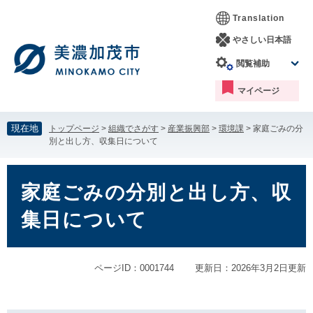
ペ
メ
Translation
ー
ニ
ジ
ュ
やさしい日本語
の
ー
閲覧補助
先
を
頭
飛
マイページ
で
ば
す。
し
て
現在地
トップページ
>
組織でさがす
>
産業振興部
>
環境課
>
家庭ごみの分
本
別と出し方、収集日について
文
へ
本
文
家庭ごみの分別と出し方、収
集日について
ページID：0001744
更新日：2026年3月2日更新