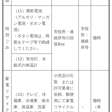
類
（11）廃乾電池
（アルカリ・マンガ
ン電池・ボタン電
特
市役
池）
市役所・連
別
所・
・ボタン電池は、両
絡所等の回
随時
ご
連絡
面をテープ等で絶縁
収Box
み
所等
してください。
（12）蛍光灯、水
銀式の体温計
小売店の引
家
取 または
電
許可業者に
リ
（13）テレビ、冷
依頼。郵便
サ
蔵庫、冷凍庫、保冷
局にて家電
随時
イ
庫、保温庫、洗濯
リサイクル
－
（有
ク