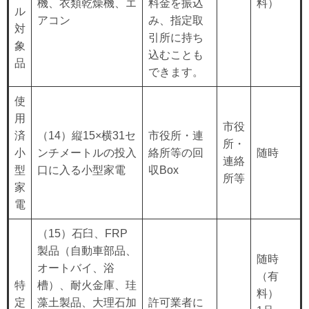
機、衣類乾燥機、エ
料金を振込
料）
ル
アコン
み、指定取
対
引所に持ち
象
込むことも
品
できます。
使
用
市役
済
（14）縦15×横31セ
市役所・連
所・
小
ンチメートルの投入
絡所等の回
随時
連絡
型
口に入る小型家電
収Box
所等
家
電
（15）石臼、FRP
製品（自動車部品、
随時
オートバイ、浴
（有
特
槽）、耐火金庫、珪
料）
定
藻土製品、大理石加
許可業者に