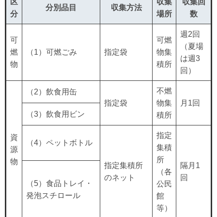
区
収集
収集回
分別品目
収集方法
分
場所
数
週2回
可
可燃
（夏場
燃
（1）可燃ごみ
指定袋
物集
は週3
物
積所
回）
不燃
（2）飲食用缶
指定袋
物集
月1回
（3）飲食用ビン
積所
指定
資
（4）ペットボトル
集積
源
所
物
指定集積所
隔月1
（各
のネット
回
（5）食品トレイ・
公民
発泡スチロール
館
等）