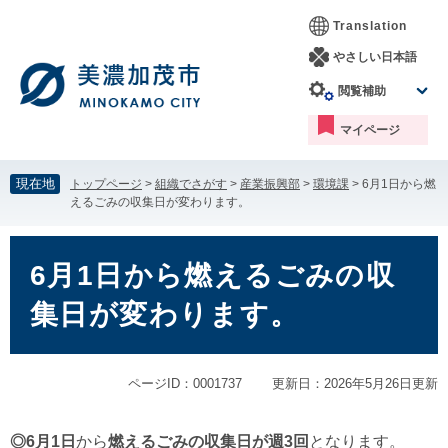
ペ
メ
Translation
ー
ニ
ジ
ュ
やさしい日本語
の
ー
閲覧補助
先
を
頭
飛
マイページ
で
ば
す。
し
て
現在地
トップページ
>
組織でさがす
>
産業振興部
>
環境課
>
6月1日から燃
本
えるごみの収集日が変わります。
文
へ
本
文
6月1日から燃えるごみの収
集日が変わります。
ページID：0001737
更新日：2026年5月26日更新
◎6月1日
から
燃えるごみの収集日が週3回
となります。