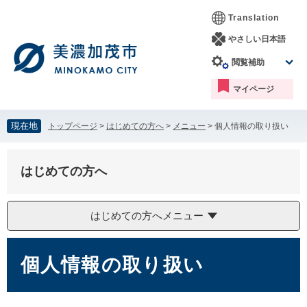
ペ
メ
Translation
ー
ニ
ジ
ュ
やさしい日本語
の
ー
閲覧補助
先
を
頭
飛
マイページ
で
ば
す。
し
て
現在地
トップページ
>
はじめての方へ
>
メニュー
>
個人情報の取り扱い
本
文
へ
はじめての方へ
はじめての方へメニュー
本
文
個人情報の取り扱い