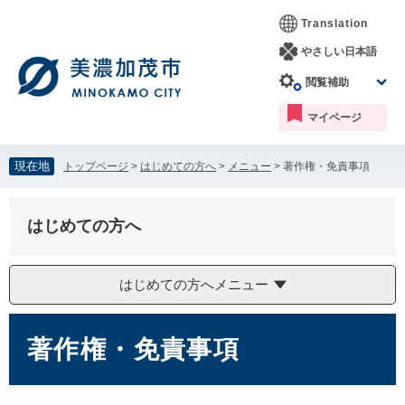
ペ
メ
Translation
ー
ニ
ジ
ュ
やさしい日本語
の
ー
閲覧補助
先
を
頭
飛
マイページ
で
ば
す。
し
て
現在地
トップページ
>
はじめての方へ
>
メニュー
>
著作権・免責事項
本
文
へ
はじめての方へ
はじめての方へメニュー
本
文
著作権・免責事項