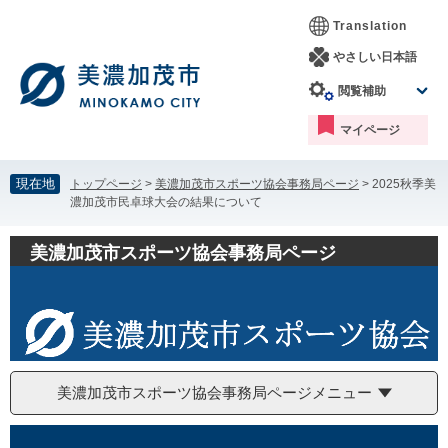
ペ
メ
Translation
ー
ニ
ジ
ュ
やさしい日本語
の
ー
閲覧補助
先
を
頭
飛
マイページ
で
ば
す。
し
て
現在地
トップページ
>
美濃加茂市スポーツ協会事務局ページ
>
2025秋季美
本
濃加茂市民卓球大会の結果について
文
へ
美濃加茂市スポーツ協会事務局ページ
美濃加茂市スポーツ協会事務局ページメニュー
本