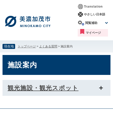
ペ
メ
Translation
ー
ニ
ジ
ュ
やさしい日本語
の
ー
閲覧補助
先
を
頭
飛
マイページ
で
ば
す。
し
て
現在地
トップページ
>
よくある質問
>
施設案内
本
文
本
へ
文
施設案内
観光施設・観光スポット