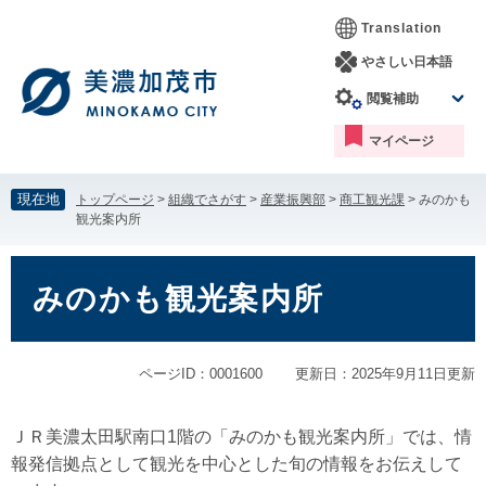
ペ
メ
Translation
ー
ニ
ジ
ュ
やさしい日本語
の
ー
閲覧補助
先
を
頭
飛
マイページ
で
ば
す。
し
て
現在地
トップページ
>
組織でさがす
>
産業振興部
>
商工観光課
>
みのかも
本
観光案内所
文
へ
本
文
みのかも観光案内所
ページID：0001600
更新日：2025年9月11日更新
ＪＲ美濃太田駅南口1階の「みのかも観光案内所」では、情
報発信拠点として観光を中心とした旬の情報をお伝えして