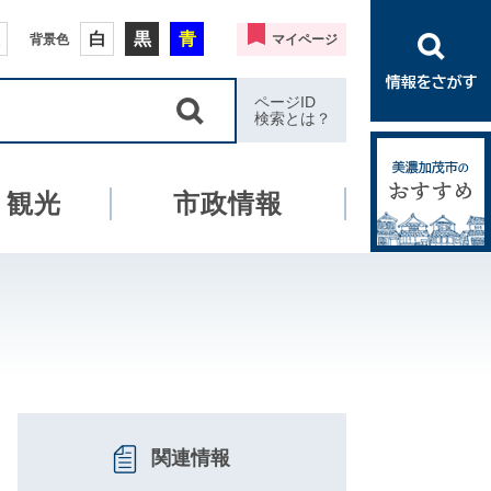
白
黒
青
背景色
マイページ
ページID
検索とは？
・観光
市政情報
関連情報