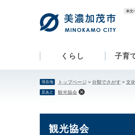
ペ
メ
ー
ニ
本文
ジ
ュ
の
ー
先
を
頭
飛
で
ば
す。
し
くらし
子育
て
本
文
現在地
トップページ
>
分類でさがす
>
文
へ
足あと
観光協会
本
文
観光協会