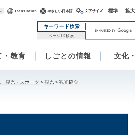
標準
拡大
文字サイズ
へ
Translation
やさしい日本語
キ
キーワード検索
ー
ページID検索
ワ
ー
て・教育
しごとの情報
ド
文化
検
索
化・観光・スポーツ
>
観光
>
観光協会