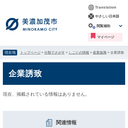
ペ
メ
Translation
ー
ニ
ジ
ュ
やさしい日本語
の
ー
閲覧補助
先
を
頭
飛
マイページ
で
ば
す。
し
て
現在地
トップページ
>
分類でさがす
>
しごとの情報
>
産業振興
>
企業誘致
本
文
本
へ
文
企業誘致
現在、掲載されている情報はありません。
関連情報