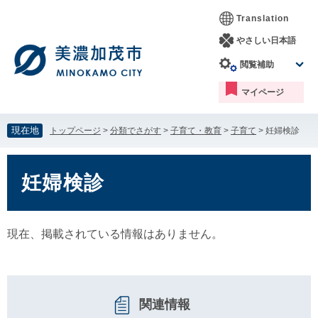
ペ
メ
Translation
ー
ニ
ジ
ュ
やさしい日本語
の
ー
閲覧補助
先
を
頭
飛
マイページ
で
ば
す。
し
て
現在地
トップページ
>
分類でさがす
>
子育て・教育
>
子育て
>
妊婦検診
本
文
本
へ
文
妊婦検診
現在、掲載されている情報はありません。
関連情報