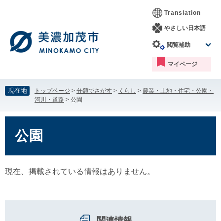
ペ
メ
Translation
ー
ニ
ジ
ュ
やさしい日本語
の
ー
閲覧補助
先
を
頭
飛
マイページ
で
ば
す。
し
て
現在地
トップページ
>
分類でさがす
>
くらし
>
農業・土地・住宅・公園・
本
河川・道路
>
公園
文
へ
本
文
公園
現在、掲載されている情報はありません。
関連情報