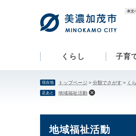
ペ
メ
ー
ニ
本文
ジ
ュ
の
ー
先
を
頭
飛
で
ば
す。
し
くらし
子育
て
本
文
現在地
トップページ
>
分類でさがす
>
く
へ
足あと
地域福祉活動
本
文
地域福祉活動