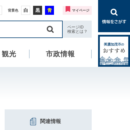
白
黒
青
背景色
マイページ
ページID
検索とは？
・観光
市政情報
関連情報