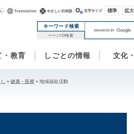
標準
拡大
文字サイズ
へ
Translation
やさしい日本語
キ
キーワード検索
ー
ページID検索
ワ
ー
て・教育
しごとの情報
ド
文化
検
索
らし
>
健康・医療
>
地域福祉活動