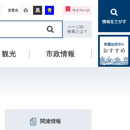
白
黒
青
背景色
マイページ
ページID
検索とは？
・観光
市政情報
関連情報