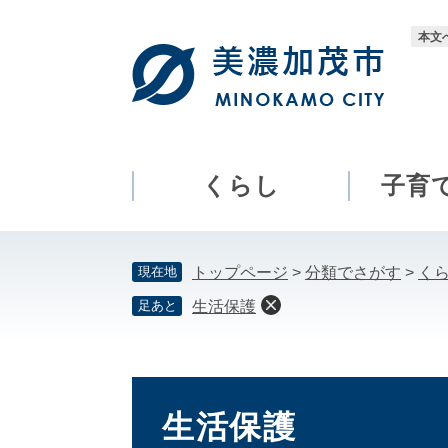
ペ
メ
ー
ニ
本文
ジ
ュ
の
ー
先
を
頭
飛
で
ば
す。
し
くらし
子育
て
本
文
現在地
トップページ
>
分類でさがす
>
く
へ
足あと
生活保護
本
文
生活保護