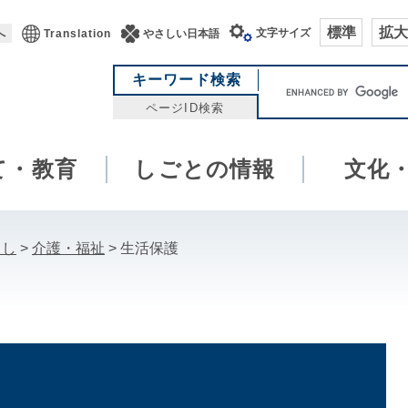
標準
拡大
文字サイズ
へ
Translation
やさしい日本語
キ
キーワード検索
ー
ページID検索
ワ
ー
て・教育
しごとの情報
ド
文化
検
索
らし
>
介護・福祉
>
生活保護