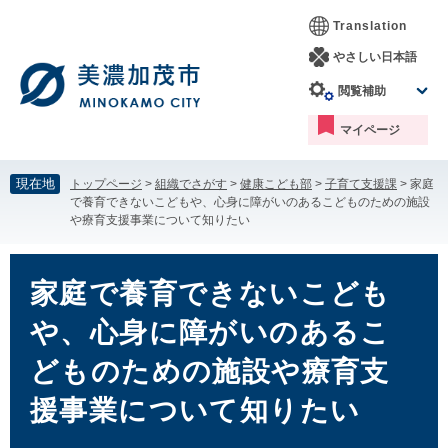
ペ
メ
Translation
ー
ニ
ジ
ュ
やさしい日本語
の
ー
閲覧補助
先
を
頭
飛
マイページ
で
ば
す。
し
て
現在地
トップページ
>
組織でさがす
>
健康こども部
>
子育て支援課
>
家庭
本
で養育できないこどもや、心身に障がいのあるこどものための施設
文
や療育支援事業について知りたい
へ
本
文
家庭で養育できないこども
や、心身に障がいのあるこ
どものための施設や療育支
援事業について知りたい