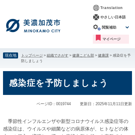
ペ
メ
Translation
ー
ニ
ジ
ュ
やさしい日本語
の
ー
閲覧補助
先
を
頭
飛
マイページ
で
ば
す。
し
て
現在地
トップページ
>
組織でさがす
>
健康こども部
>
健康課
>
感染症を予
本
防しましょう
文
へ
本
文
感染症を予防しましょう
ページID：0019744
更新日：2025年11月11日更新
季節性インフルエンザや新型コロナウイルス感染症等の
感染症は、ウイルスや細菌などの病原体が、ヒトなどの体