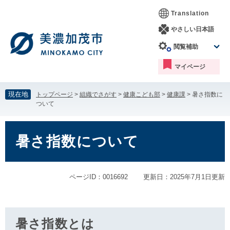
ペ
メ
Translation
ー
ニ
ジ
ュ
やさしい日本語
の
ー
閲覧補助
先
を
頭
飛
マイページ
で
ば
す。
し
て
現在地
トップページ
>
組織でさがす
>
健康こども部
>
健康課
>
暑さ指数に
本
ついて
文
へ
本
文
暑さ指数について
ページID：0016692
更新日：2025年7月1日更新
暑さ指数とは