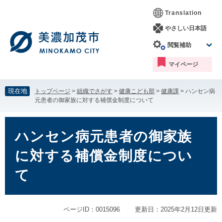
ペ
メ
Translation
ー
ニ
ジ
ュ
やさしい日本語
の
ー
閲覧補助
先
を
頭
飛
マイページ
で
ば
す。
し
て
現在地
トップページ
>
組織でさがす
>
健康こども部
>
健康課
>
ハンセン病
本
元患者の御家族に対する補償金制度について
文
へ
本
文
ハンセン病元患者の御家族
に対する補償金制度につい
て
ページID：0015096
更新日：2025年2月12日更新