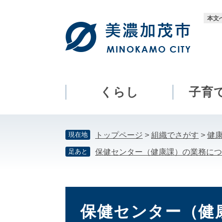
ペ
メ
ー
ニ
本文
ジ
ュ
の
ー
先
を
頭
飛
で
ば
す。
し
くらし
子育
て
本
文
現在地
トップページ
>
組織でさがす
>
健
へ
足あと
保健センター（健康課）の業務につ
本
文
保健センター（健