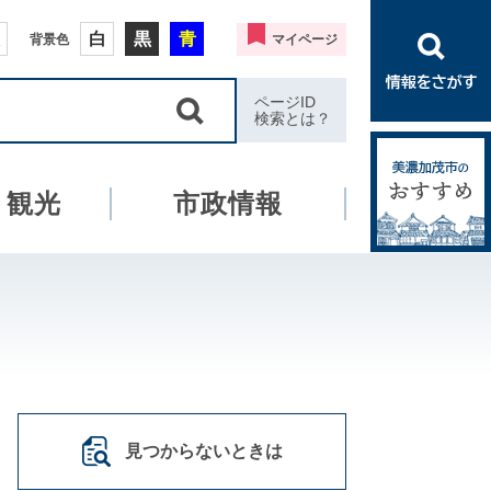
白
黒
青
背景色
マイページ
ページID
検索とは？
・観光
市政情報
見つからないときは