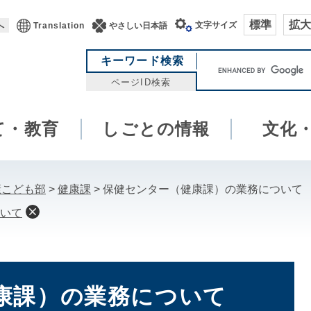
標準
拡大
文字サイズ
へ
Translation
やさしい日本語
キ
キーワード検索
ー
ページID検索
ワ
ー
て・教育
しごとの情報
ド
文化
検
索
康こども部
>
健康課
>
保健センター（健康課）の業務について
いて
康課）の業務について