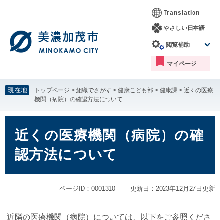
ペ
メ
Translation
ー
ニ
ジ
ュ
やさしい日本語
の
ー
閲覧補助
先
を
頭
飛
マイページ
で
ば
す。
し
て
現在地
トップページ
>
組織でさがす
>
健康こども部
>
健康課
>
近くの医療
本
機関（病院）の確認方法について
文
へ
本
文
近くの医療機関（病院）の確
認方法について
ページID：0001310
更新日：2023年12月27日更新
近隣の医療機関（病院）については、以下をご参照くださ