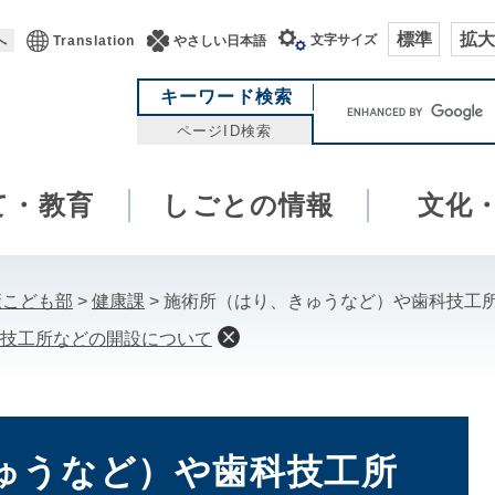
標準
拡大
文字サイズ
へ
Translation
やさしい日本語
キ
キーワード検索
ー
ページID検索
ワ
ー
て・教育
しごとの情報
ド
文化
検
索
康こども部
>
健康課
>
施術所（はり、きゅうなど）や歯科技工
技工所などの開設について
ゅうなど）や歯科技工所