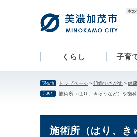
ペ
メ
ー
ニ
本文
ジ
ュ
の
ー
先
を
頭
飛
で
ば
す。
し
くらし
子育
て
本
文
現在地
トップページ
>
組織でさがす
>
健
へ
足あと
施術所（はり、きゅうなど）や歯科
本
文
施術所（はり、き