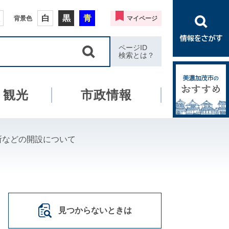
白
黒
青
背景色
マイページ
ページID
検索とは？
・観光
市政情報
所などの開設について
見つからないときは