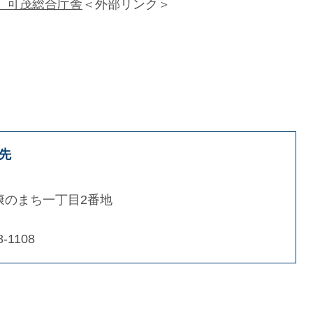
1 可茂総合庁舎
＜外部リンク＞
先
康のまち一丁目2番地
8-1108