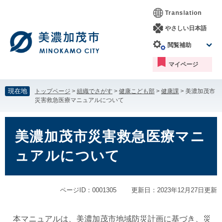
ペ
メ
Translation
ー
ニ
ジ
ュ
やさしい日本語
の
ー
閲覧補助
先
を
頭
飛
マイページ
で
ば
す。
し
て
現在地
トップページ
>
組織でさがす
>
健康こども部
>
健康課
>
美濃加茂市
本
災害救急医療マニュアルについて
文
へ
本
文
美濃加茂市災害救急医療マニ
ュアルについて
ページID：0001305
更新日：2023年12月27日更新
本マニュアルは、美濃加茂市地域防災計画に基づき、災