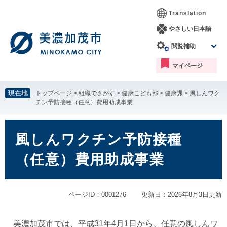
ペ
メ
Translation
ー
ニ
ジ
ュ
やさしい日本語
の
ー
閲覧補助
先
を
頭
飛
マイページ
で
ば
す。
し
て
現在地
トップページ
>
組織でさがす
>
健康こども部
>
健康課
>
風しんワク
本
チン予防接種（任意）費用助成事業
文
へ
本
文
風しんワクチン予防接種
（任意）費用助成事業
ページID：0001276
更新日：2026年8月3日更新
美濃加茂市では、平成31年4月1日から、任意の風しんワ