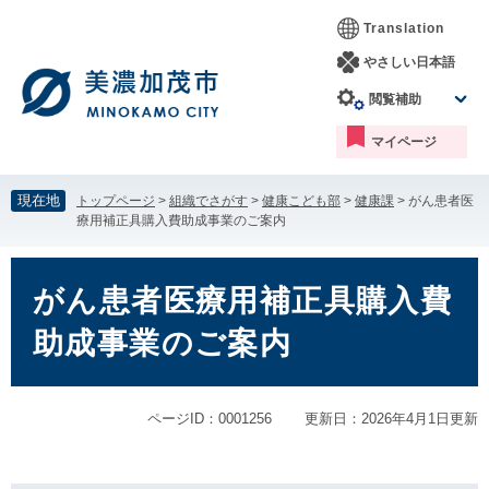
ペ
メ
Translation
ー
ニ
ジ
ュ
やさしい日本語
の
ー
閲覧補助
先
を
頭
飛
マイページ
で
ば
す。
し
て
現在地
トップページ
>
組織でさがす
>
健康こども部
>
健康課
>
がん患者医
本
療用補正具購入費助成事業のご案内
文
へ
本
文
がん患者医療用補正具購入費
助成事業のご案内
ページID：0001256
更新日：2026年4月1日更新