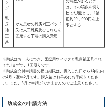
の端数があるとき
ッ
は、その端数を切り
グ
捨てた額)とし、1補
乳
正具20，000円を上
房
がん患者の乳房補正パッド
限とする
補
又は人工乳房及びこれらを
正
固定する下着の購入費用
具
※助成はお一人につき、医療用ウィッグと乳房補正具それ
ぞれ1台ずつ、1回限りです。
※助成金交付申請書の提出期限は、購入した日から1年以内
の4月～翌年2月です。購入後はお早めにお手続きくださ
い。また、3月は申請ができませんのでご注意ください。
助成金の申請方法