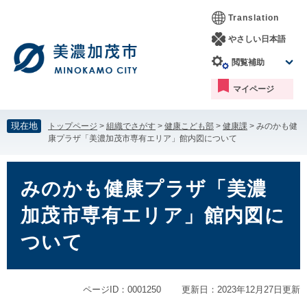
ペ
メ
Translation
ー
ニ
ジ
ュ
やさしい日本語
の
ー
閲覧補助
先
を
頭
飛
マイページ
で
ば
す。
し
て
現在地
トップページ
>
組織でさがす
>
健康こども部
>
健康課
>
みのかも健
本
康プラザ「美濃加茂市専有エリア」館内図について
文
へ
本
文
みのかも健康プラザ「美濃
加茂市専有エリア」館内図に
ついて
ページID：0001250
更新日：2023年12月27日更新