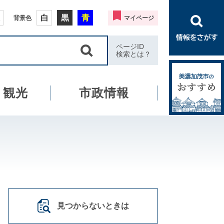
白
黒
青
背景色
マイページ
ページID
検索とは？
・観光
市政情報
見つからないときは