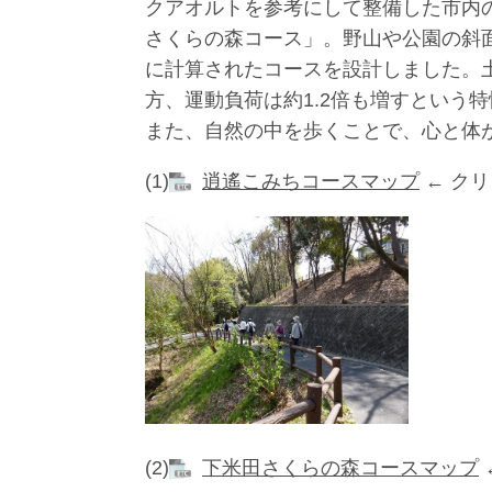
クアオルトを参考にして整備した市内
さくらの森コース」。野山や公園の斜
に計算されたコースを設計しました。
方、運動負荷は約1.2倍も増すという
また、自然の中を歩くことで、心と体
(1)
逍遙こみちコースマップ
← ク
(2)
下米田さくらの森コースマップ