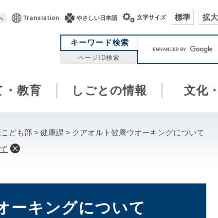
標準
拡大
文字サイズ
へ
Translation
やさしい日本語
キ
キーワード検索
ー
ページID検索
ワ
ー
て・教育
しごとの情報
ド
文化
検
索
康こども部
>
健康課
>
クアオルト健康ウオーキングについて
て
オーキングについて