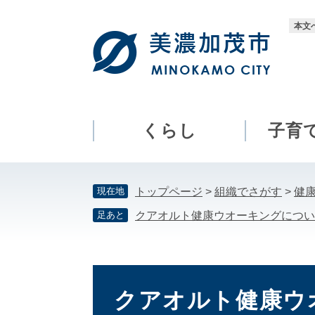
ペ
メ
ー
ニ
本文
ジ
ュ
の
ー
先
を
頭
飛
で
ば
す。
し
くらし
子育
て
本
文
現在地
トップページ
>
組織でさがす
>
健
へ
足あと
クアオルト健康ウオーキングについ
本
文
クアオルト健康ウ