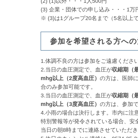
(2) (1)以外・・・1人500円
(3) 企業・団体での申し込み・・・1万
※ (3)は1グループ20名まで（5名以上
参加を希望される方への
1.体調不良の方は参加をご遠慮くださ
2.当日の血圧測定で、血圧が
収縮期（最
mhg以上（2度高血圧）
の方は、医師
合のみ参加可能です。
3.当日の血圧測定で、血圧が
収縮期（最
mhg以上（3度高血圧）
の方は、参加
4.小雨の場合は決行します。市内に注
特別警報等が発令されている場合、安
当日の朝8時までに連絡させていただ