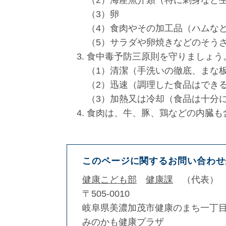
（2）海産魚介類（特に刺身など
（3）卵
（4）食肉やその加工品（ハムな
（5）サラダや卵焼きなどのそう
食中毒予防三原則を守りましょう
（1）清潔（手洗いの徹底、まな
（2）迅速（調理した食品はでき
（3）加熱又は冷却（食品は十分
食肉は、牛、豚、鶏などの内臓も
このページに関するお問い合わせ
健康こども部
健康課
代表
〒505-0010
岐阜県美濃加茂市健康のまち一丁目
みのかも健康プラザ