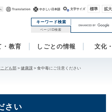
標準
拡大
文字サイズ
へ
Translation
やさしい日本語
キ
キーワード検索
ー
ページID検索
ワ
ー
て・教育
しごとの情報
ド
文化
検
索
康こども部
>
健康課
>
食中毒にご注意ください
ださい