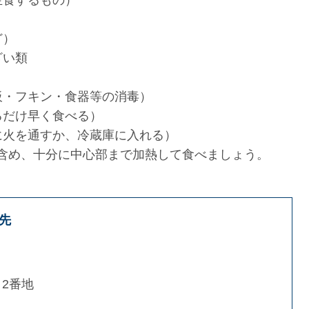
生食するもの）
ど）
ざい類
。
板・フキン・食器等の消毒）
るだけ早く食べる）
に火を通すか、冷蔵庫に入れる）
含め、十分に中心部まで加熱して食べましょう。
先
2番地