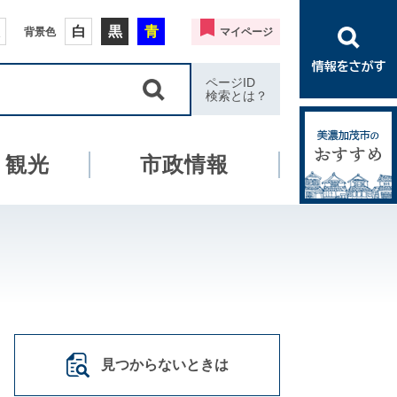
白
黒
青
背景色
マイページ
ページID
検索とは？
・観光
市政情報
見つからないときは