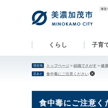
ペ
メ
ー
ニ
本文
ジ
ュ
の
ー
先
を
頭
飛
で
ば
す。
し
くらし
子育
て
本
文
現在地
トップページ
>
組織でさがす
>
健
へ
足あと
食中毒にご注意ください
本
文
食中毒にご注意く