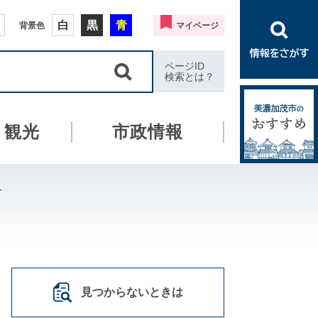
白
黒
青
背景色
マイページ
ページID
検索とは？
・観光
市政情報
て
見つからないときは