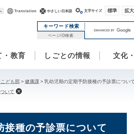
標準
拡大
文字サイズ
へ
Translation
やさしい日本語
キ
キーワード検索
ー
ページID検索
ワ
ー
て・教育
しごとの情報
ド
文化
検
索
康こども部
>
健康課
>
乳幼児期の定期予防接種の予診票につい
ついて
防接種の予診票について