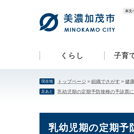
ペ
メ
ー
ニ
本文
ジ
ュ
の
ー
先
を
頭
飛
で
ば
す。
し
くらし
子育
て
本
文
現在地
トップページ
>
組織でさがす
>
健
へ
足あと
乳幼児期の定期予防接種の予診票に
本
文
乳幼児期の定期予