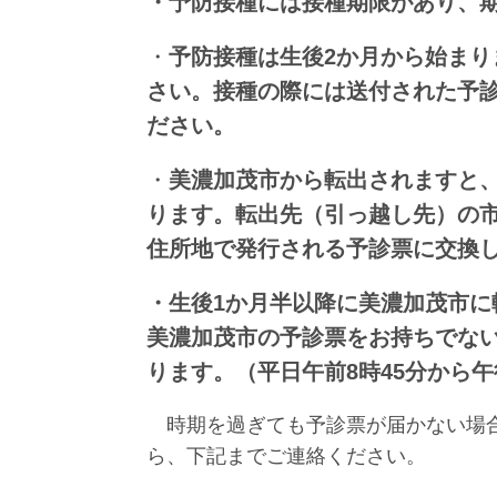
・予防接種には接種期限があり、
・
予防接種は生後2か月から始ま
さい。接種の際には送付された予
ださい。
・
美濃加茂市から転出されますと
ります。
転出先（引っ越し先）の
住所地で発行される予診票に交換
・生後1か月半以降に美濃加茂市
美濃加茂市の予診票をお持ちでな
ります。（平日午前8時45分から午
時期を過ぎても予診票が届かない場合
ら、下記までご連絡ください。