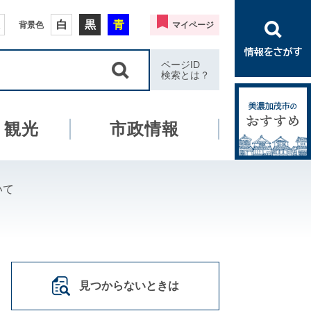
白
黒
青
背景色
マイページ
ページID
検索とは？
・観光
市政情報
いて
見つからないときは