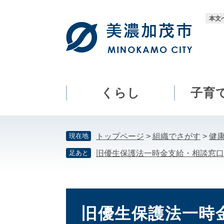
ペ
メ
ー
ニ
本文
ジ
ュ
の
ー
先
を
頭
飛
で
ば
す。
し
くらし
子育
て
本
文
現在地
トップページ
>
組織でさがす
>
健
へ
足あと
旧優生保護法一時金支給・相談窓口
本
文
旧優生保護法一時