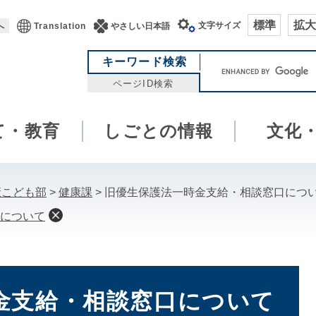
標準
拡大
文字サイズ
へ
Translation
やさしい日本語
キ
キーワード検索
ー
ページID検索
ワ
ー
て・教育
しごとの情報
ド
文化
検
索
康こども部
>
健康課
>
旧優生保護法一時金支給・相談窓口につ
について
金支給・相談窓口について