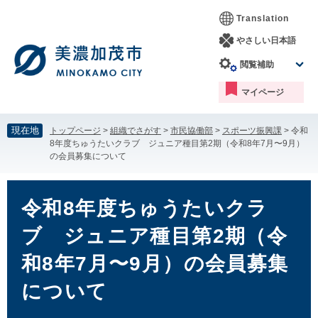
ペ
メ
Translation
ー
ニ
ジ
ュ
やさしい日本語
の
ー
閲覧補助
先
を
頭
飛
マイページ
で
ば
す。
し
て
現在地
トップページ
>
組織でさがす
>
市民協働部
>
スポーツ振興課
>
令和
本
8年度ちゅうたいクラブ ジュニア種目第2期（令和8年7月〜9月）
文
の会員募集について
へ
本
文
令和8年度ちゅうたいクラ
ブ ジュニア種目第2期（令
和8年7月〜9月）の会員募集
について