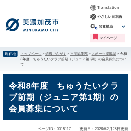
ペ
メ
Translation
ー
ニ
ジ
ュ
やさしい日本語
の
ー
閲覧補助
先
を
頭
飛
マイページ
で
ば
す。
し
て
現在地
トップページ
>
組織でさがす
>
市民協働部
>
スポーツ振興課
>
令和
本
8年度 ちゅうたいクラブ前期（ジュニア第1期）の会員募集につい
文
て
へ
本
文
令和8年度 ちゅうたいクラ
ブ前期（ジュニア第1期）の
会員募集について
ページID：0015117
更新日：2026年2月25日更新