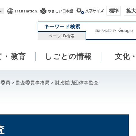
標準
拡大
文字サイズ
へ
Translation
やさしい日本語
キ
キーワード検索
ー
ページID検索
ワ
ー
て・教育
しごとの情報
ド
文化
検
索
査委員
>
監査委員事務局
>
財政援助団体等監査
査