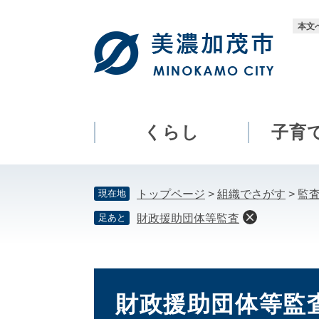
ペ
メ
ー
ニ
本文
ジ
ュ
の
ー
先
を
頭
飛
で
ば
す。
し
くらし
子育
て
本
文
現在地
トップページ
>
組織でさがす
>
監
へ
足あと
財政援助団体等監査
本
文
財政援助団体等監