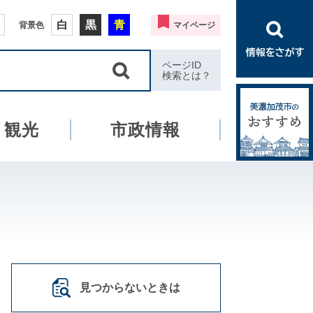
白
黒
青
背景色
マイページ
ページID
検索とは？
・観光
市政情報
見つからないときは